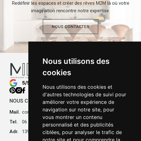
Redéfinir les espaces et créer des rêves M2M là où votre
imagination rencontre notre expertise.
NOUS CONTACTER
Nous utilisons des
cookies
Nous utilisons des cookies et
d'autres technologies de suivi pour
NOUS CONTACTER
améliorer votre expérience de
navigation sur notre site, pour
Mail.
contact@made-to-measure.fr
vous montrer un contenu
Tel.
06 84 93 93 60
personnalisé et des publicités
Adr.
139 Rue du Ranelagh 75016 Paris
ciblées, pour analyser le trafic de
notre site et pour comprendre la